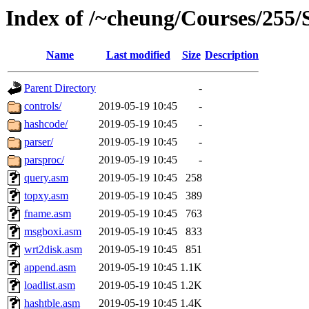
Index of /~cheung/Courses/255/
Name
Last modified
Size
Description
Parent Directory
-
controls/
2019-05-19 10:45
-
hashcode/
2019-05-19 10:45
-
parser/
2019-05-19 10:45
-
parsproc/
2019-05-19 10:45
-
query.asm
2019-05-19 10:45
258
topxy.asm
2019-05-19 10:45
389
fname.asm
2019-05-19 10:45
763
msgboxi.asm
2019-05-19 10:45
833
wrt2disk.asm
2019-05-19 10:45
851
append.asm
2019-05-19 10:45
1.1K
loadlist.asm
2019-05-19 10:45
1.2K
hashtble.asm
2019-05-19 10:45
1.4K