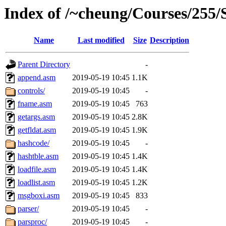
Index of /~cheung/Courses/255/
Name
Last modified
Size
Description
Parent Directory
-
append.asm
2019-05-19 10:45
1.1K
controls/
2019-05-19 10:45
-
fname.asm
2019-05-19 10:45
763
getargs.asm
2019-05-19 10:45
2.8K
getfldat.asm
2019-05-19 10:45
1.9K
hashcode/
2019-05-19 10:45
-
hashtble.asm
2019-05-19 10:45
1.4K
loadfile.asm
2019-05-19 10:45
1.4K
loadlist.asm
2019-05-19 10:45
1.2K
msgboxi.asm
2019-05-19 10:45
833
parser/
2019-05-19 10:45
-
parsproc/
2019-05-19 10:45
-